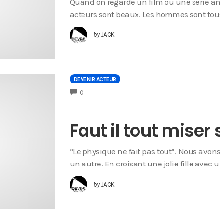
Quand on regarde un film ou une série am
acteurs sont beaux. Les hommes sont tous
by
JACK
DEVENIR ACTEUR
COMMENTS
0
Faut il tout miser
“Le physique ne fait pas tout”. Nous avo
un autre. En croisant une jolie fille avec
by
JACK